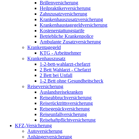
Brillenversicherung
Heilpraktikerversicherung
Zahnzusatzversicherung
Krankenhauszusatzversicherung
Krankenhaustagegeldversicherung
Kostenerstattungstarife
Betriebliche Krankenpolice
Ambulante Zusatzversicherung
Krankentagegeld
KTG - Arbeitnehmer
Krankenhauszusatz
1-2-bett-wahlarzt-chefarzt
2 Bett Wahlarzt - Chefarzt
2 Bett bei Unfall
1-2 Bett ohne Gesundheitscheck
Reiseversicherung
Auslandsreisekranken
Reiseabbruchversicherung
Reiserücktrittsversicherung
Reisegepäckversicherung
Reiseunfallversicherung
Reisehaftpflichtversicherung
KFZ-Versicherung
Autoversicherung
Anhängerversicherung