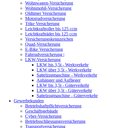
Wohnwagen-Versicherung
Wohnmobil-Versicherung
Oldtimer Versicherung
Motorradversicherung
Trike Versicherung
Leichtkraftroller bis 125 ccm
Leichtkrafträder bis 125 ccm
Versicherungskennzeichen
Quad-Versicherung
E-Bike Versicherung
Fahrradversicherung |
LKW-Versicherung
LKW bis 3,5t - Werkverkehr
LKW über 3,5t - Werkverkehr
Sattelzugmaschine - Werkverkehr
Anhänger und Auflieger
LKW bis 3,5t - Güterverkehr
LKW über 3,5t - Güterverkehr
Sattelzugmaschine - Güterverkehr
Gewerbekunden
Betriebshaftpflichtversicherung
Geschäftsgebäude
Cyber-Versicherung
Betriebsschliessungsversicherung
Transportversicherung