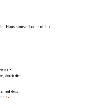
el Haus sinnvoll oder nicht?
enen KFZ
rt, durch die
ren auf dem
e KFZ-