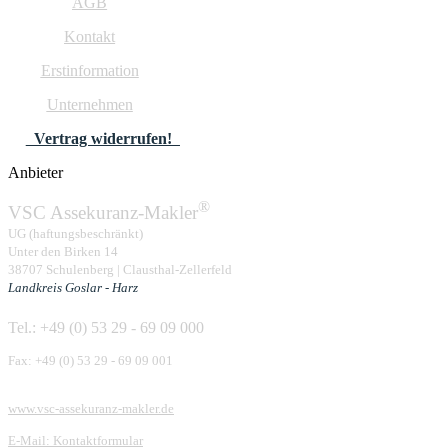
AGB
Kontakt
Erstinformation
Unternehmen
Vertrag widerrufen!
Anbieter
®
VSC Assekuranz-Makler
UG (haftungsbeschränkt)
Unter den Birken 14
38707 Schulenberg | Clausthal-Zellerfeld
Landkreis Goslar - Harz
Tel.: +49 (0) 53 29 - 69 09 000
Fax: +49 (0) 53 29 - 69 09 001
www.vsc-assekuranz-makler.de
E-Mail: Kontaktformular