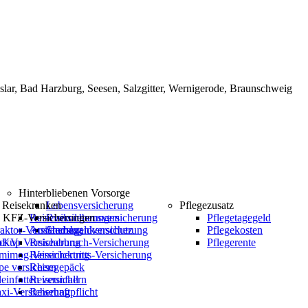
Hinterbliebenen Vorsorge
Reisekranken
Lebensversicherung
Pflegezusatz
e KFZ-Versicherungen
Reiseversicherungen
Risikolebensversicherung
Pflegetagegeld
aktor-Versicherung
Auslandskrankenschutz
Sterbegeldversicherung
Pflegekosten
 bKV
ckup Versicherung
Reiseabbruch-Versicherung
Pflegerente
mimog-Versicherung
Reiserücktritts-Versicherung
e versichern
Reisegepäck
einfotten versichern
Reiseunfall
xi-Versicherung
Reisehaftpflicht