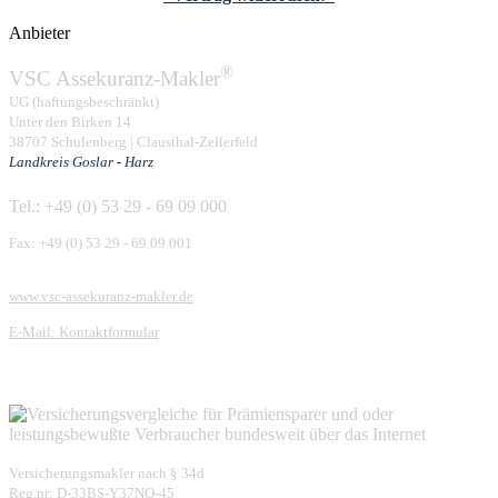
Anbieter
®
VSC Assekuranz-Makler
UG (haftungsbeschränkt)
Unter den Birken 14
38707 Schulenberg | Clausthal-Zellerfeld
Landkreis Goslar - Harz
Tel.: +49 (0) 53 29 - 69 09 000
Fax: +49 (0) 53 29 - 69 09 001
www.vsc-assekuranz-makler.de
E-Mail: Kontaktformular
Versicherungsmakler nach § 34d
Reg.nr: D-33BS-Y37NQ-45