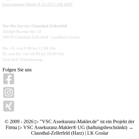
Eingetragene Marke ® 30 2015 108 4605
Vor-Ort Service Clausthal-Zellerfeld
Adolph-Roemer-Str. 18
38678 Clausthal-Zellerfeld - Landkreis Goslar
Mo.- Fr. von 9:00 bis 12:00 Uhr
Di. und Do. von 16:00 bis 18:00 Uhr
Und nach Vereinbarung
Folgen Sie uns
© 2009 - 2026 ▷ "VSC Assekuranz-Makler.de" ist ein Projekt der
Firma ▷ VSC Assekuranz-Makler® UG (haftungsbeschränkt) →
Clausthal-Zellerfeld (Harz) | LK Goslar