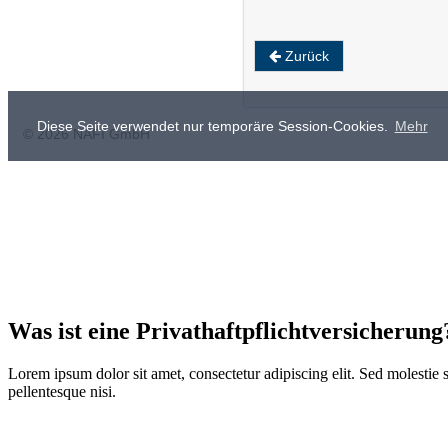
Vergleichsrechner - LKW Unimog bis 3,5t in Eigennutzung
Vergleichsrechner - Unimog-Versicherung für Unimog mit LKW-Zulassung bis 3,5t in Eigenn
Vergleichsrechner für Unimog-Versicherung – Jetzt Tarife für Unimog mit LKW-Zulassung bis 3,5t in Eigennutzung online vergleichen & günstige Angebote sichern. Schnell, unkompliziert & bei Bedarf direkt online beantragen – passende Versicherung für Ihren Unimog finden
Was ist eine Privathaftpflichtversicherung
Lorem ipsum dolor sit amet, consectetur adipiscing elit. Sed molestie s
pellentesque nisi.