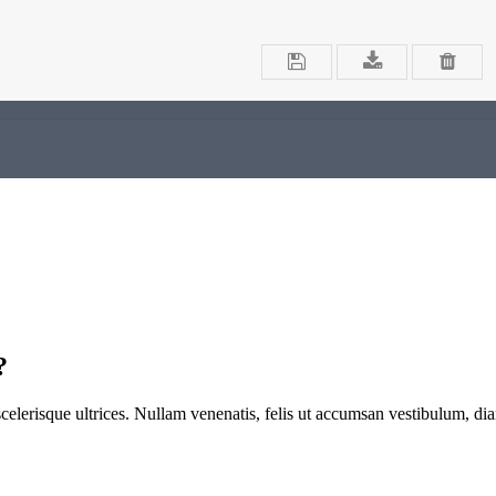
utzung - Tarife hier vergleichen und bei Bedarf sofort beantragen
?
celerisque ultrices. Nullam venenatis, felis ut accumsan vestibulum, dia