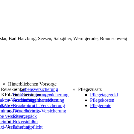
Hinterbliebenen Vorsorge
Reisekranken
Lebensversicherung
Pflegezusatz
e KFZ-Versicherungen
Reiseversicherungen
Risikolebensversicherung
Pflegetagegeld
aktor-Versicherung
Auslandskrankenschutz
Sterbegeldversicherung
Pflegekosten
 bKV
ckup Versicherung
Reiseabbruch-Versicherung
Pflegerente
mimog-Versicherung
Reiserücktritts-Versicherung
e versichern
Reisegepäck
einfotten versichern
Reiseunfall
xi-Versicherung
Reisehaftpflicht