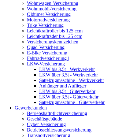
Wohnwagen-Versicherung
Wohnmobil-Versicherung
Oldtimer Versicherung
Motorradversicherung
Trike Versicherung
Leichtkraftroller bis 125 ccm
Leichtkrafträder bis 125 ccm
Versicherungskennzeichen
Quad-Versicherung
E-Bike Versicherung
Fahrradversicherung |
LKW-Versicherung
LKW bis 3,5t - Werkverkehr
LKW über 3,5t - Werkverkehr
Sattelzugmaschine - Werkverkehr
Anhänger und Auflieger
LKW bis 3,5t - Güterverkehr
LKW über 3,5t - Güterverkehr
Sattelzugmaschine - Güterverkehr
Gewerbekunden
Betriebshaftpflichtversicherung
Geschäftsgebäude
Cyber-Versicherung
Betriebsschliessungsversicherung
Transportversicherung