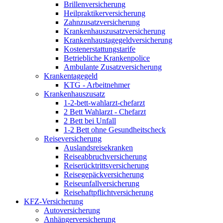
Brillenversicherung
Heilpraktikerversicherung
Zahnzusatzversicherung
Krankenhauszusatzversicherung
Krankenhaustagegeldversicherung
Kostenerstattungstarife
Betriebliche Krankenpolice
Ambulante Zusatzversicherung
Krankentagegeld
KTG - Arbeitnehmer
Krankenhauszusatz
1-2-bett-wahlarzt-chefarzt
2 Bett Wahlarzt - Chefarzt
2 Bett bei Unfall
1-2 Bett ohne Gesundheitscheck
Reiseversicherung
Auslandsreisekranken
Reiseabbruchversicherung
Reiserücktrittsversicherung
Reisegepäckversicherung
Reiseunfallversicherung
Reisehaftpflichtversicherung
KFZ-Versicherung
Autoversicherung
Anhängerversicherung