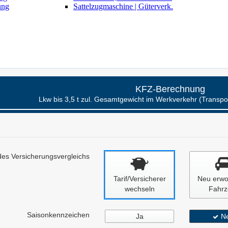
ung
Sattelzugmaschine | Güterverk.