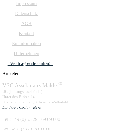
Impressum
Datenschutz
AGB
Kontakt
Erstinformation
Unternehmen
Vertrag widerrufen!
Anbieter
®
VSC Assekuranz-Makler
UG (haftungsbeschränkt)
Unter den Birken 14
38707 Schulenberg | Clausthal-Zellerfeld
Landkreis Goslar - Harz
Tel.: +49 (0) 53 29 - 69 09 000
Fax: +49 (0) 53 29 - 69 09 001