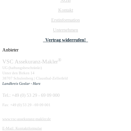
AGB
Kontakt
Erstinformation
Unternehmen
Vertrag widerrufen!
Anbieter
®
VSC Assekuranz-Makler
UG (haftungsbeschränkt)
Unter den Birken 14
38707 Schulenberg | Clausthal-Zellerfeld
Landkreis Goslar - Harz
Tel.: +49 (0) 53 29 - 69 09 000
Fax: +49 (0) 53 29 - 69 09 001
www.vsc-assekuranz-makler.de
E-Mail: Kontaktformular