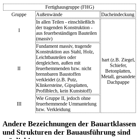
Fertighausgruppe (FHG)
Gruppe
Außenwände
Dacheindeckung
In allen Teilen - einschließlich
der tragenden Konstruktion -
I
aus feuerbeständigen Bauteilen
(massiv)
Fundament massiv, tragende
Konstruktion aus Stahl, Holz,
Leichtbauteilen oder
hart (z.B. Ziegel,
dergleichen, außen mit
Schiefer,
II
feuerhemmenden bzw. nicht
Betonplatten,
brennbaren Baustoffen
Metall, gesandete
verkleidet (z.B. Putz,
Dachpappe
Klinkersteine, Gipsplatten,
Profilblech, kein Kunststoff)
Wie Gruppe II, jedoch ohne
III
feuerhemmende Ummantelung
bzw. Verkleidung
Andere Bezeichnungen der Bauartklassen
und Strukturen der Bauausführung sind