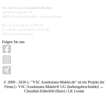
Vor-Ort Service Clausthal-Zellerfeld
Adolph-Roemer-Str. 18
38678 Clausthal-Zellerfeld - Landkreis Goslar
Mo.- Fr. von 9:00 bis 12:00 Uhr
Di. und Do. von 16:00 bis 18:00 Uhr
Und nach Vereinbarung
Folgen Sie uns
© 2009 - 2026 ▷ "VSC Assekuranz-Makler.de" ist ein Projekt der
Firma ▷ VSC Assekuranz-Makler® UG (haftungsbeschränkt) →
Clausthal-Zellerfeld (Harz) | LK Goslar